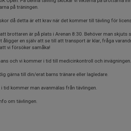
 AIK Open. På denna tävling skickar vi vikterna på brottarna in
rna på träningen.
skor då detta är ett krav när det kommer till tävling för licen
 att brottaren är på plats i Arenan 8:30. Behöver man skjuts 
ligger en själv att se till att transport är klar, fråga varan
 att vi försöker samåka!
ans och vi kommer i tid till medicinkontroll och invägningen
ig gärna till din/erat barns tränare eller lagledare.
 i tid kommer man avanmälas från tävlingen.
nfo om tävlingen.