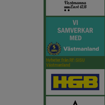
Nyheter från RF-SISU
Västmanland