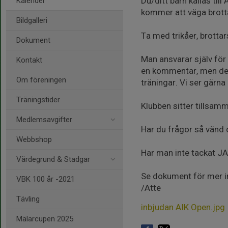
Du/ditt barn kallas till
Kalender
kommer att väga brotta
Bildgalleri
Ta med trikåer, brottar
Dokument
Man ansvarar själv för
Kontakt
en kommentar, men det å
Om föreningen
träningar. Vi ser gärna
Träningstider
Klubben sitter tillsamm
Medlemsavgifter
Har du frågor så vänd d
Webbshop
Har man inte tackat JA
Värdegrund & Stadgar
Se dokument för mer i
VBK 100 år -2021
/Atte
Tävling
inbjudan AIK Open.jpg
Mälarcupen 2025