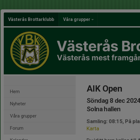
Västerås Brottarklubb
Våra grupper
Västerås Br
Västerås mest framgån
AIK Open
Hem
Söndag 8 dec 2024
Nyheter
Solna hallen
Våra grupper
Samling: 08:15, På pla
Forum
Karta