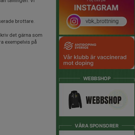
nan tävlingen. Vi
serade brottare.
skriv det gärna som
dra exempelvis på
.
WEBBSHOP
VÅRA SPONSORER