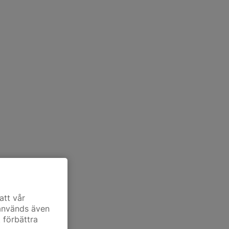
att vår
 används även
t förbättra