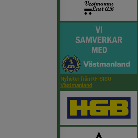
Nyheter från RF-SISU
Västmanland