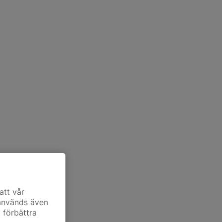
att vår
 används även
t förbättra