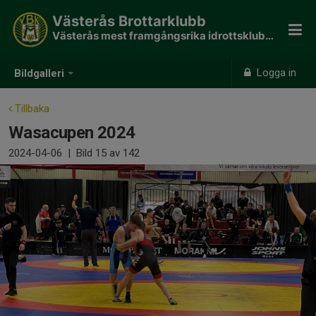
Västerås Brottarklubb
Västerås mest framgångsrika idrottsklubb - 190 SM guld
Logga in
Bildgalleri
Tillbaka
Wasacupen 2024
2024-04-06
|
Bild
15
av 142