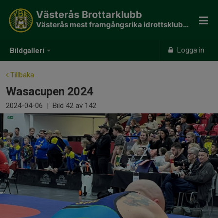
Västerås Brottarklubb
Västerås mest framgångsrika idrottsklubb - 190 SM guld
Logga in
Bildgalleri
Tillbaka
Wasacupen 2024
2024-04-06
|
Bild
42
av 142