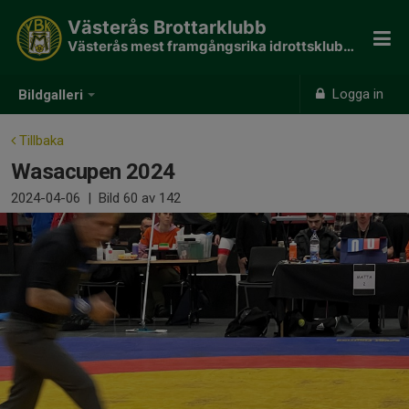
Västerås Brottarklubb
Västerås mest framgångsrika idrottsklubb - 190 SM guld
Logga in
Bildgalleri
Tillbaka
Wasacupen 2024
2024-04-06
|
Bild
60
av 142