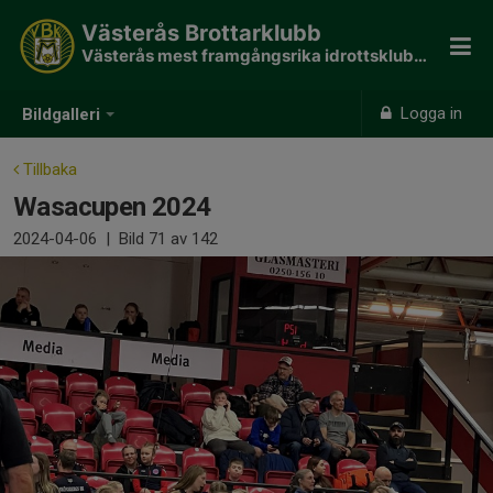
Västerås Brottarklubb
Västerås mest framgångsrika idrottsklubb - 190 SM guld
Logga in
Bildgalleri
Tillbaka
Wasacupen 2024
2024-04-06
|
Bild
71
av 142