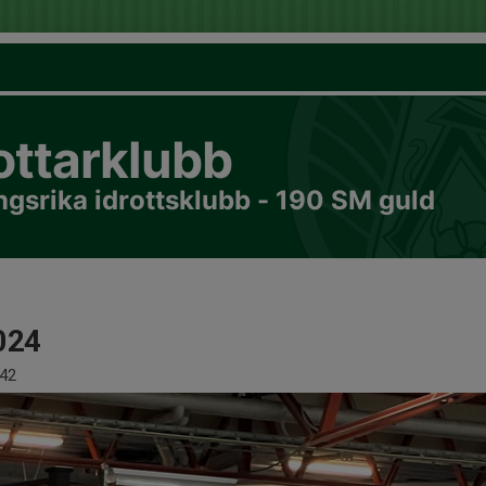
ottarklubb
gsrika idrottsklubb - 190 SM guld
024
42