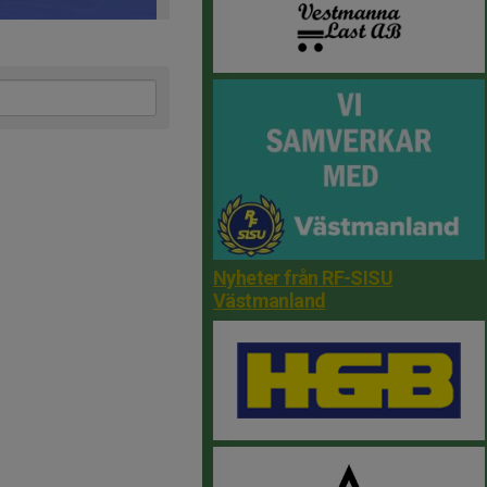
Nyheter från RF-SISU
Västmanland