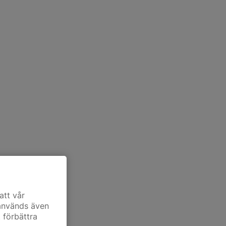
att vår
 används även
t förbättra