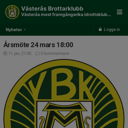
Västerås Brottarklubb
Västerås mest framgångsrika idrottsklubb - 190 SM guld
Logga in
Nyheter
Årsmöte 24 mars 18:00
11 jan, 21:00
0 kommentarer