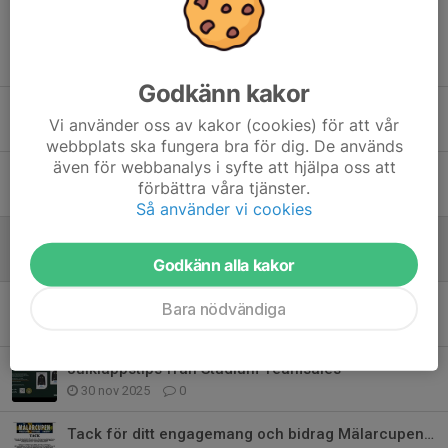
Tidigare nyheter
Godkänn kakor
Bilbingo sommaren 2026
Vi använder oss av kakor (cookies) för att vår
19 apr, 12:31
0
webbplats ska fungera bra för dig. De används
även för webbanalys i syfte att hjälpa oss att
Brottning grund
förbättra våra tjänster.
3 mar, 10:40
0
Så använder vi cookies
Årsmöte 24 mars 18:00
11 jan, 21:00
0
Godkänn alla kakor
Medlemskap 2026
Bara nödvändiga
7 dec 2025
0
Julklappstips från Stadium Teamsales
30 nov 2025
0
Tack för ditt engagemang och bidrag Mälarcupen 2025