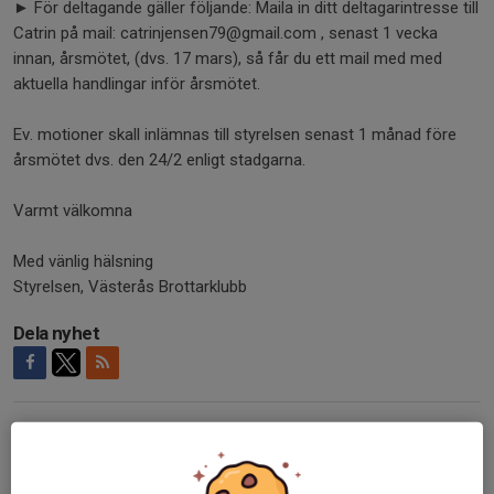
► För deltagande gäller följande: Maila in ditt deltagarintresse till
Catrin på mail: catrinjensen79@gmail.com , senast 1 vecka
innan, årsmötet, (dvs. 17 mars), så får du ett mail med med
aktuella handlingar inför årsmötet.
Ev. motioner skall inlämnas till styrelsen senast 1 månad före
årsmötet dvs. den 24/2 enligt stadgarna.
Varmt välkomna
Med vänlig hälsning
Styrelsen, Västerås Brottarklubb
Dela nyhet
Kommentarer