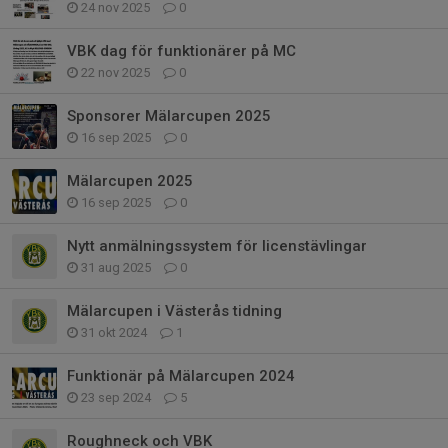
24 nov 2025
0
VBK dag för funktionärer på MC
22 nov 2025
0
Sponsorer Mälarcupen 2025
16 sep 2025
0
Mälarcupen 2025
16 sep 2025
0
Nytt anmälningssystem för licenstävlingar
31 aug 2025
0
Mälarcupen i Västerås tidning
31 okt 2024
1
Funktionär på Mälarcupen 2024
23 sep 2024
5
Roughneck och VBK