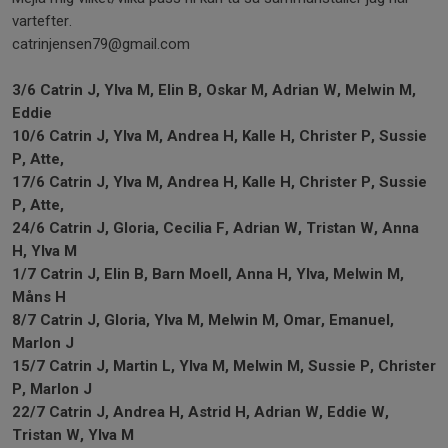
vartefter.
catrinjensen79@gmail.com
3/6 Catrin J, Ylva M, Elin B, Oskar M, Adrian W, Melwin M,
Eddie
10/6 Catrin J, Ylva M, Andrea H, Kalle H, Christer P, Sussie
P, Atte,
17/6 Catrin J, Ylva M, Andrea H, Kalle H, Christer P, Sussie
P, Atte,
24/6 Catrin J, Gloria, Cecilia F, Adrian W, Tristan W, Anna
H, Ylva M
1/7 Catrin J, Elin B, Barn Moell, Anna H, Ylva, Melwin M,
Måns H
8/7 Catrin J, Gloria, Ylva M, Melwin M, Omar, Emanuel,
Marlon J
15/7 Catrin J, Martin L, Yl
va M, Melwin M, Sussie P, Christer
P, Marlon J
22/7 Catrin J, Andrea H, Astrid H, Adrian W, Eddie W,
Tristan W, Ylva M