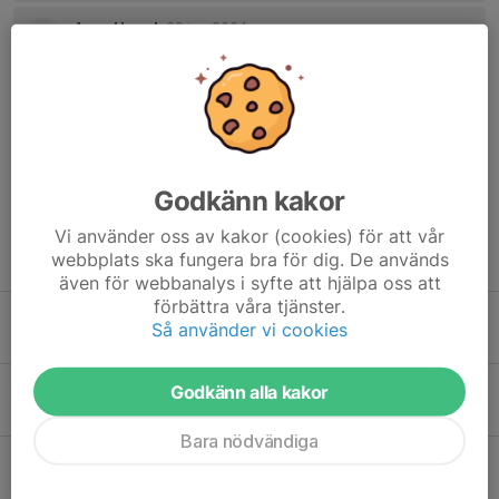
Anna Hugoh
28 jun 2024
Vi kommer med en vuxen (Anna eller Andreas) 1/8.
Islam Och Lors Chaniev
8 jul 2024
Tyvärr är vi bortresta.
Godkänn kakor
Vi använder oss av kakor (cookies) för att vår
webbplats ska fungera bra för dig. De används
Tidigare nyheter
även för webbanalys i syfte att hjälpa oss att
förbättra våra tjänster.
Bilbingo sommaren 2026
Så använder vi cookies
19 apr, 12:31
0
Brottning grund
Godkänn alla kakor
3 mar, 10:40
0
Bara nödvändiga
Årsmöte 24 mars 18:00
11 jan, 21:00
0