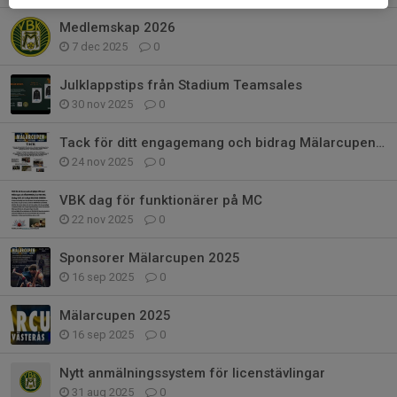
Medlemskap 2026
7 dec 2025
0
Julklappstips från Stadium Teamsales
30 nov 2025
0
Tack för ditt engagemang och bidrag Mälarcupen 2025
24 nov 2025
0
VBK dag för funktionärer på MC
22 nov 2025
0
Sponsorer Mälarcupen 2025
16 sep 2025
0
Mälarcupen 2025
16 sep 2025
0
Nytt anmälningssystem för licenstävlingar
31 aug 2025
0