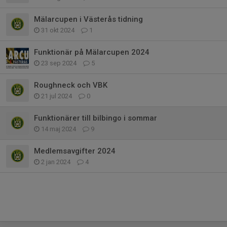
Mälarcupen i Västerås tidning
31 okt 2024
1
Funktionär på Mälarcupen 2024
23 sep 2024
5
Roughneck och VBK
21 jul 2024
0
Funktionärer till bilbingo i sommar
14 maj 2024
9
Medlemsavgifter 2024
2 jan 2024
4