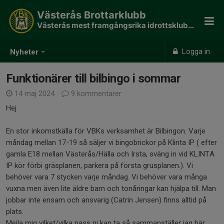
Västerås Brottarklubb
Västerås mest framgångsrika idrottsklubb - 190 SM guld
Logga in
Nyheter
Funktionärer till bilbingo i sommar
14 maj 2024
9 kommentarer
Hej
En stor inkomstkälla för VBKs verksamhet är Bilbingon. Varje
måndag mellan 17-19 så säljer vi bingobrickor på Klinta IP ( efter
gamla E18 mellan Västerås/Hälla och Irsta, sväng in vid KLINTA
IP kör förbi gräsplanen, parkera på första grusplanen.). Vi
behöver vara 7 stycken varje måndag. Vi behöver vara många
vuxna men även lite äldre barn och tonåringar kan hjälpa till. Man
jobbar inte ensam och ansvarig (Catrin Jensen) finns alltid på
plats.
Mejla mig vilket/vilka pass ni kan ta så sammanställer jag här