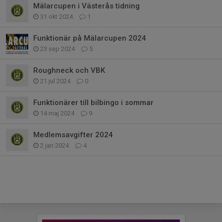
Mälarcupen i Västerås tidning
31 okt 2024
1
Funktionär på Mälarcupen 2024
23 sep 2024
5
Roughneck och VBK
21 jul 2024
0
Funktionärer till bilbingo i sommar
14 maj 2024
9
Medlemsavgifter 2024
2 jan 2024
4