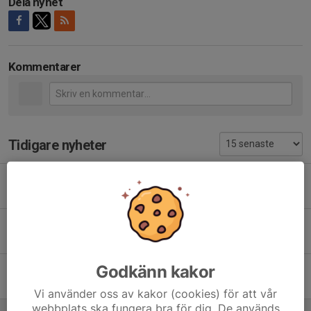
Dela nyhet
Kommentarer
Tidigare nyheter
Bilbingo sommaren 2026
19 apr, 12:31
0
Brottning grund
3 mar, 10:40
0
Godkänn kakor
Årsmöte 24 mars 18:00
11 jan, 21:00
0
Vi använder oss av kakor (cookies) för att vår
webbplats ska fungera bra för dig. De används