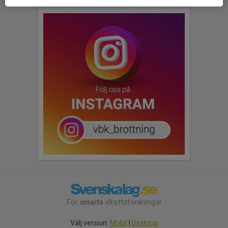
För
smarta
idrottsföreningar
Välj version:
Mobil
|
Desktop