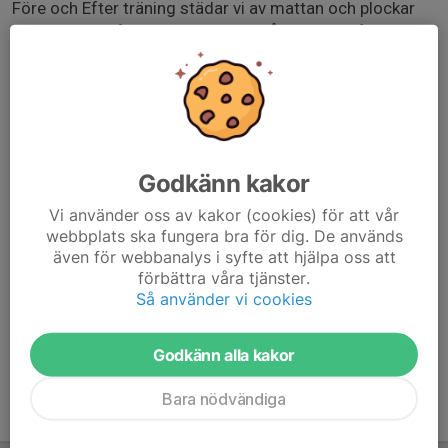
Före och Efter träning städar vi av mattan och plockar
undan skräp efter oss. deltagare på träningen förväntas
hjälpa till med detta.
Du ångrar aldrig en träning!
Svara på kallelse, ring eller skicka SMS och anmäl
intresse innan träning:
Godkänn kakor
Alexander Markianos 0704-559739
Vi använder oss av kakor (cookies) för att vår
webbplats ska fungera bra för dig. De används
Träningen genomförs då minst 3 deltagare är anmälda.
även för webbanalys i syfte att hjälpa oss att
wresfit.simplero.com/
förbättra våra tjänster.
Så använder vi cookies
Godkänn alla kakor
Bara nödvändiga