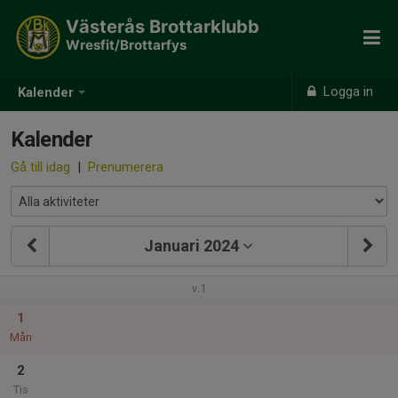
Västerås Brottarklubb
Wresfit/Brottarfys
Logga in
Kalender
Kalender
Gå till idag
|
Prenumerera
Januari 2024
v.1
1
Mån
2
Tis