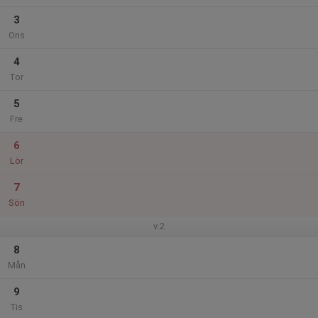
3
Ons
4
Tor
5
Fre
6
Lör
7
Sön
v.2
8
Mån
9
Tis