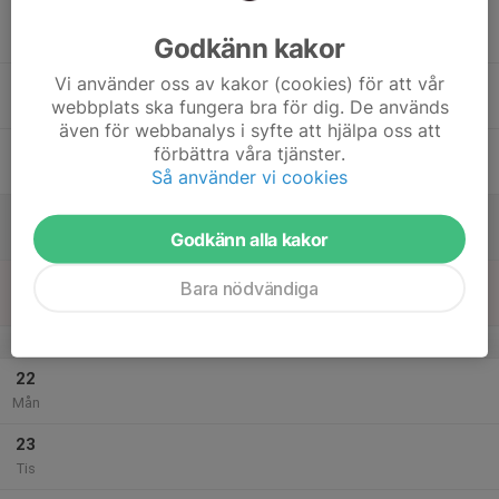
17
Godkänn kakor
Ons
Vi använder oss av kakor (cookies) för att vår
18
webbplats ska fungera bra för dig. De används
Tor
även för webbanalys i syfte att hjälpa oss att
19
förbättra våra tjänster.
Fre
Så använder vi cookies
20
Godkänn alla kakor
Lör
21
18:30
Träning; Wresfit (OBS! Starttid 18:30)
Bara nödvändiga
20:00
Sön
Brottarlokalen, Klövernhallen
v.4
22
Mån
23
Tis