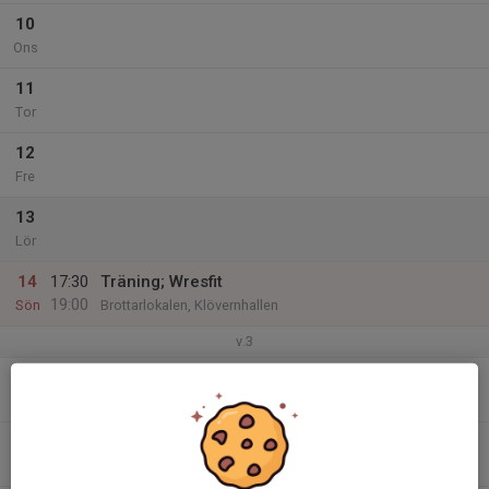
10
Ons
11
Tor
12
Fre
13
Lör
14
17:30
Träning; Wresfit
19:00
Sön
Brottarlokalen, Klövernhallen
v.3
15
Mån
16
Tis