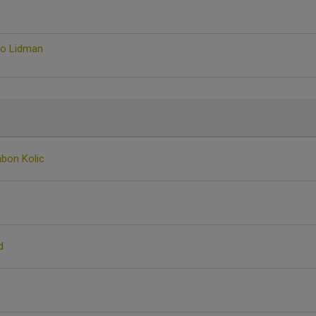
jo Lidman
bon Kolic
d