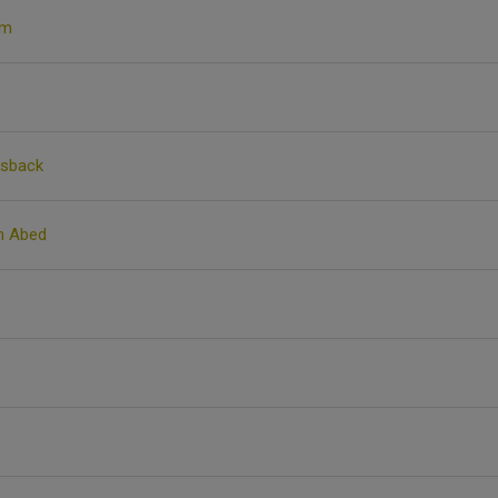
öm
nsback
n Abed