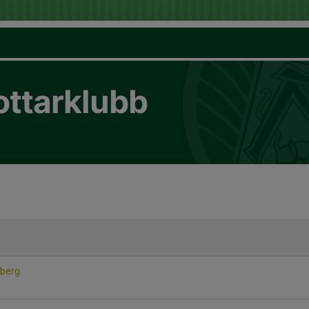
ottarklubb
 berg