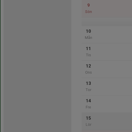
9
Sön
10
Mån
11
Tis
12
Ons
13
Tor
14
Fre
15
Lör