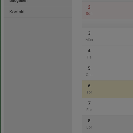
Bildgalleri
2
Kontakt
Sön
3
Mån
4
Tis
5
Ons
6
Tor
7
Fre
8
Lör