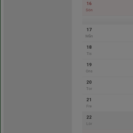
16
Sön
17
Mån
18
Tis
19
Ons
20
Tor
21
Fre
22
Lör