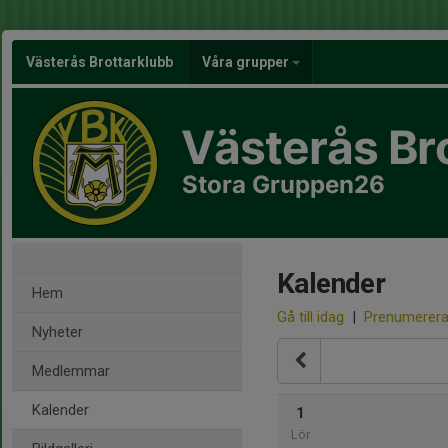
Västerås Brottarklubb
Våra grupper
Västerås Br
Stora Gruppen26
Kalender
Hem
Gå till idag
|
Prenumerer
Nyheter
Medlemmar
Kalender
1
Lör