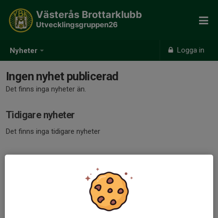
Västerås Brottarklubb
Utvecklingsgruppen26
Logga in
Nyheter
Ingen nyhet publicerad
Det finns inga nyheter än.
Tidigare nyheter
Det finns inga tidigare nyheter