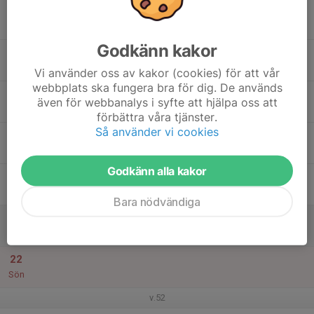
16
Mån
Godkänn kakor
17
Tis
Vi använder oss av kakor (cookies) för att vår
webbplats ska fungera bra för dig. De används
18
även för webbanalys i syfte att hjälpa oss att
Ons
förbättra våra tjänster.
Så använder vi cookies
19
Tor
Godkänn alla kakor
20
Fre
Bara nödvändiga
21
Lör
22
Sön
v.52