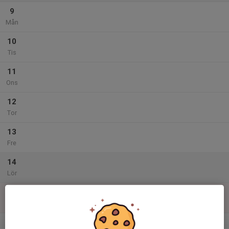
9
Mån
10
Tis
11
Ons
12
Tor
13
Fre
14
Lör
15
10:30
Julavslutningsläger för start- & utveckl
15:30
Sön
Klöverhallen
v.51