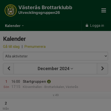
Västerås Brottarklubb
Utvecklingsgruppen26
Logga in
Kalender
Kalender
Gå till idag
|
Prenumerera
December 2024
1
16:00
Startgruppen
17:15
Sön
Klövernhallen - Brottarlokalen, Västerås
v.49
2
Mån